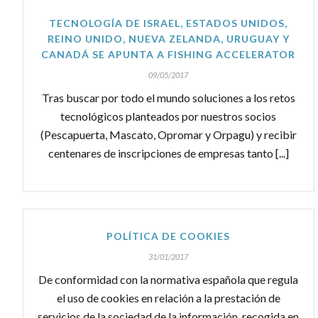
TECNOLOGÍA DE ISRAEL, ESTADOS UNIDOS,
REINO UNIDO, NUEVA ZELANDA, URUGUAY Y
CANADÁ SE APUNTA A FISHING ACCELERATOR
09/05/2017
Tras buscar por todo el mundo soluciones a los retos
tecnológicos planteados por nuestros socios
(Pescapuerta, Mascato, Opromar y Orpagu) y recibir
centenares de inscripciones de empresas tanto [...]
POLÍTICA DE COOKIES
31/01/2017
De conformidad con la normativa española que regula
el uso de cookies en relación a la prestación de
servicios de la sociedad de la información, recogida en